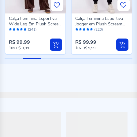
Calça Feminina Esportiva
Calça Feminina Esportiva
Wide Leg Em Plush Scream
Jogger em Plush Scream
Avaliação:
Avaliação:
Marrom
Preto
(241)
(220)
98%
96%
R$ 99,99
R$ 99,99
10x
R$ 9,99
10x
R$ 9,99