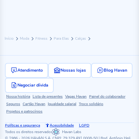
Início
Moda
Fitness
Para Elas
Calças
Atendimento
Nossas lojas
Blog Havan
Negociar dívida
Nossa história
Lista de presentes
Vagas Havan
Painel do colaborador
Seguros
Cartão Havan
Igualdade salarial
Troco solidário
Projetos e patrocínios
Políticas e segurança
Acessibilidade
LGPD
Todos os direitos reservados
Havan Labs
© 1986 - 2026 HAVAN S.A. CNPJ: 79.379.491.0008-50 | Rod. Antônio Heil,