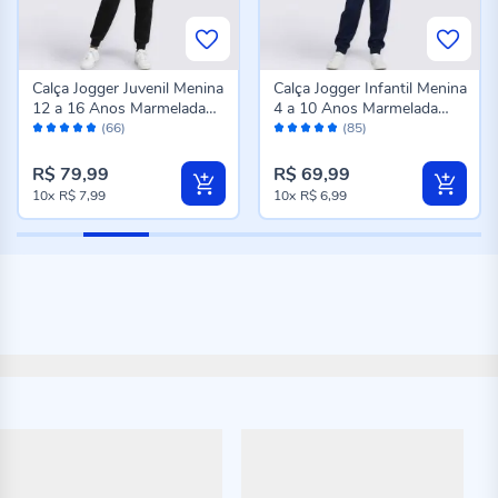
Calça Jogger Juvenil Menina
Calça Jogger Infantil Menina
12 a 16 Anos Marmelada
4 a 10 Anos Marmelada
Avaliação:
Avaliação:
Preto
Marinho
(66)
(85)
96%
96%
R$ 79,99
R$ 69,99
10x
R$ 7,99
10x
R$ 6,99