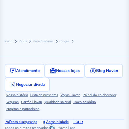
Início
Moda
Para Meninas
Calças
Atendimento
Nossas lojas
Blog Havan
Negociar dívida
Nossa história
Lista de presentes
Vagas Havan
Painel do colaborador
Seguros
Cartão Havan
Igualdade salarial
Troco solidário
Projetos e patrocínios
Políticas e segurança
Acessibilidade
LGPD
Todos os direitos reservados
Havan Labs