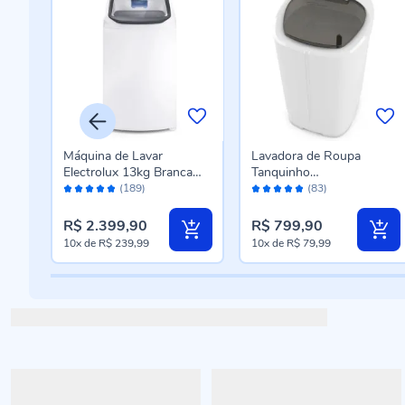
Máquina de Lavar
Lavadora de Roupa
Electrolux 13kg Branca
Tanquinho
Avaliação:
Avaliação:
Efficient LDA13
Semiautomático Mueller
(189)
(83)
96%
96%
20kg Big
R$ 2.399,90
R$ 799,90
10x
de
R$ 239,99
10x
de
R$ 79,99