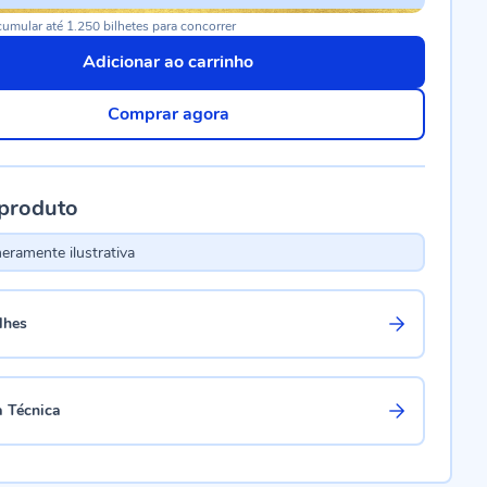
umular até 1.250 bilhetes para concorrer
Adicionar ao carrinho
Comprar agora
 produto
ramente ilustrativa
lhes
a Técnica