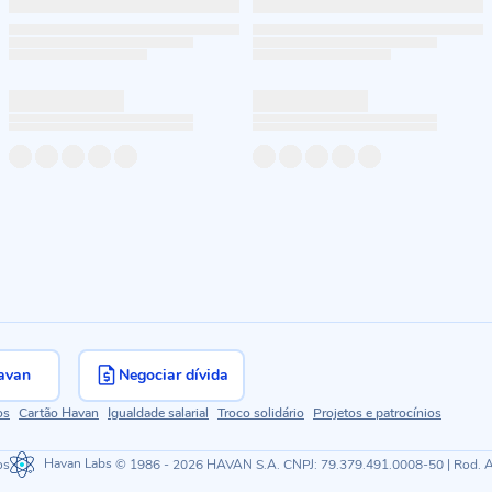
avan
Negociar dívida
os
Cartão Havan
Igualdade salarial
Troco solidário
Projetos e patrocínios
os
Havan Labs
© 1986 - 2026 HAVAN S.A. CNPJ: 79.379.491.0008-50 | Rod. Ant