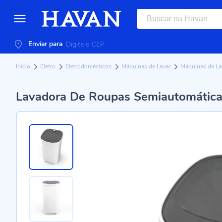
Enviar para
Início
Eletro
Eletrodomésticos
Máquinas de Lavar
Máquinas de L
Lavadora De Roupas Semiautomática