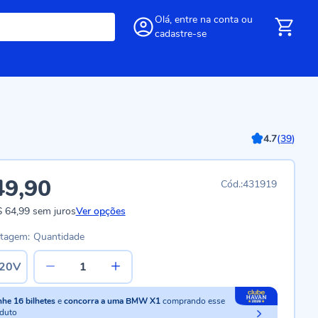
Olá,
entre
na conta
ou
cadastre-se
4.7
(
39
)
49,90
431919
 64,99
sem juros
Ver opções
ltagem:
Quantidade
20V
nhe
16
bilhetes
e
concorra a uma BMW X1
comprando esse
duto