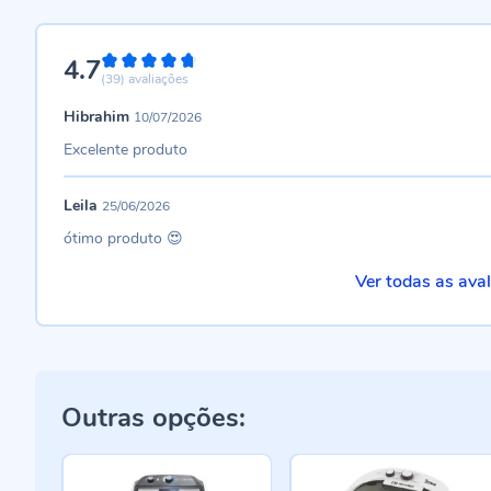
4.7
94%
(39)
avaliações
Hibrahim
10/07/2026
Excelente produto
Leila
25/06/2026
ótimo produto 😍
Ver todas as ava
Outras opções: