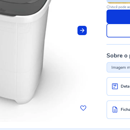
Você pode ac
Sobre o
Imagem me
Deta
Fich