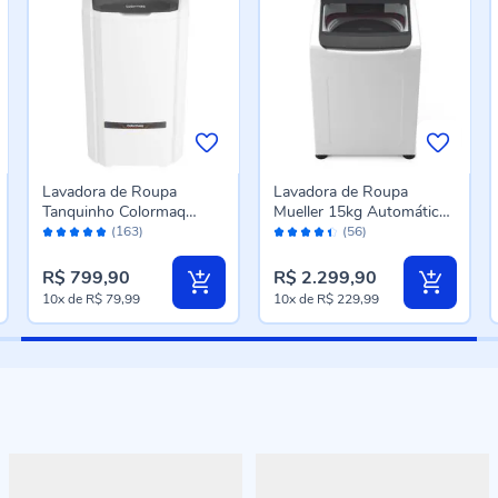
Lavadora de Roupa
Lavadora de Roupa
Tanquinho Colormaq
Mueller 15kg Automática
Avaliação:
Avaliação:
20Kg Semiautomática
Ultracentrifugação MLA15
(163)
(56)
96%
88%
LCS20
R$ 799,90
R$ 2.299,90
10x
de
R$ 79,99
10x
de
R$ 229,99