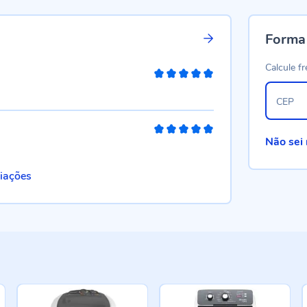
Forma
Calcule fr
100%
CEP
100%
Não sei
liações