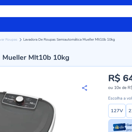
avar Roupas
Lavadora De Roupas Semiautomática Mueller Mlt10b 10kg
 Mueller Mlt10b 10kg
R$ 6
ou
10x
de
R$
Escolha a vo
127V
2
Ga
pro