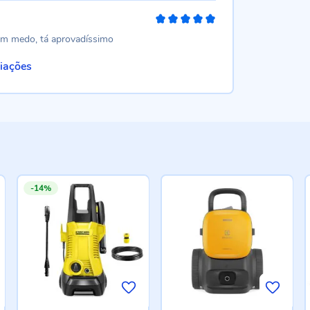
100%
em medo, tá aprovadíssimo
liações
-14%