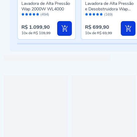
Lavadora de Alta Pressão
Lavadora de Alta Pressão
a
Wap 2000W WL4000
e Desobstruidora Wap
Avaliação:
Avaliação:
1500W Ousada WL2610
(494)
(169)
96%
96%
R$ 1.099,90
R$ 699,90
10x
de
R$ 109,99
10x
de
R$ 69,99