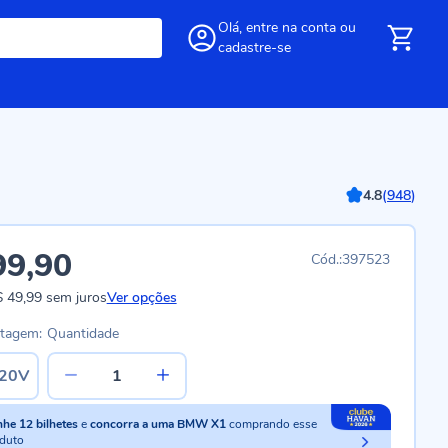
Olá,
entre
na conta
ou
cadastre-se
4.8
(
948
)
99,90
397523
 49,99
sem juros
Ver opções
ltagem:
Quantidade
20V
nhe
12
bilhetes
e
concorra a uma BMW X1
comprando esse
duto