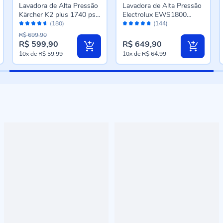
Lavadora de Alta Pressão
Lavadora de Alta Pressão
Kärcher K2 plus 1740 psi
Electrolux EWS1800
Avaliação:
Avaliação:
1400w
PowerWash 1800PSI
(180)
(144)
90%
94%
R$ 699,90
R$ 599,90
R$ 649,90
10x
de
R$ 59,99
10x
de
R$ 64,99