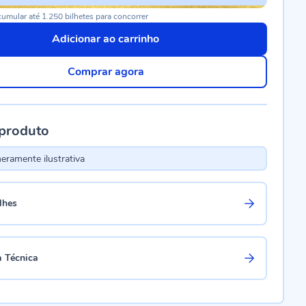
umular até 1.250 bilhetes para concorrer
Adicionar ao carrinho
Comprar agora
 produto
ramente ilustrativa
lhes
a Técnica