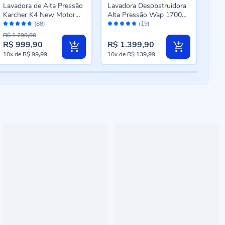
Lavadora de Alta Pressão
Lavadora Desobstruidora
Lava
Karcher K4 New Motor
Alta Pressão Wap 1700w
Bos
Avaliação:
Avaliação:
Aval
1700w 1885psi
Bravo Ultra 2550
(88)
(19)
92%
94%
94
R$ 1.299,90
R$ 1
R$ 999,90
R$ 1.399,90
R$ 
10x
de
R$ 99,99
10x
de
R$ 139,99
10x