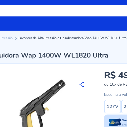
a Pressão
Lavadora de Alta Pressão e Desobstruidora Wap 1400W WL1820 Ultra
truidora Wap 1400W WL1820 Ultra
R$ 4
ou
10x
de
R$
Escolha a vo
127V
2
Ga
pro