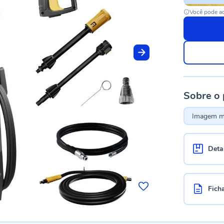
Você pode ac
Sobre o
Imagem me
Deta
Fich