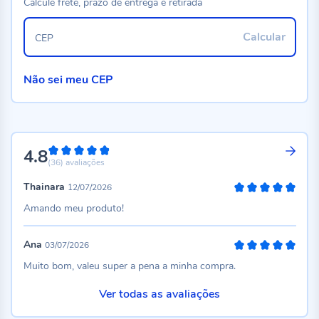
Calcule frete, prazo de entrega e retirada
Calcular
CEP
Não sei meu CEP
4.8
96%
(36)
avaliações
Thainara
12/07/2026
100%
Amando meu produto!
Ana
03/07/2026
100%
Muito bom, valeu super a pena a minha compra.
Ver todas as avaliações