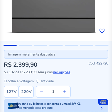
Imagem meramente ilustrativa
R$ 2.399,90
422728
ou
10x
de
R$ 239,99
sem juros
Ver opções
Escolha a voltagem:
Quantidade
127V
220V
Ganhe
59
bilhetes
e
concorra a uma BMW X1
comprando esse produto