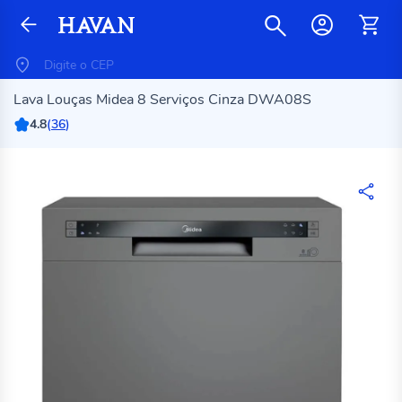
Lava Louças Midea 8 Serviços Cinza DWA08S
4.8
(
36
)