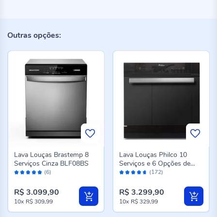
Outras opções:
Lava Louças Brastemp 8
Lava Louças Philco 10
Serviços Cinza BLF08BS
Serviços e 6 Opções de
Avaliação:
Avaliação:
Lavagem PLL10
(6)
(172)
100%
92%
R$ 3.099,90
R$ 3.299,90
10x
R$ 309,99
10x
R$ 329,99