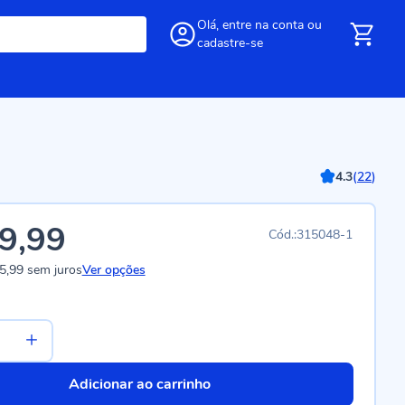
Olá,
entre
na conta
ou
cadastre-se
4.3
(
22
)
9,99
315048-1
5,99
sem juros
Ver opções
Adicionar ao carrinho