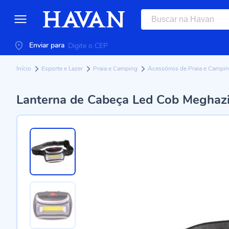
Enviar para
Início
Esporte e Lazer
Praia e Camping
Acessórios de Praia e Campi
Lanterna de Cabeça Led Cob Meghaz