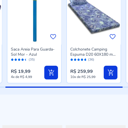
Saca Areia Para Guarda-
Colchonete Camping
Sol Mor - Azul
Espuma D20 60X180 m
Avaliação:
Avaliação:
Gazin - Azul
(35)
(36)
88%
92%
R$ 19,99
R$ 259,99
4x
de
R$ 4,99
10x
de
R$ 25,99