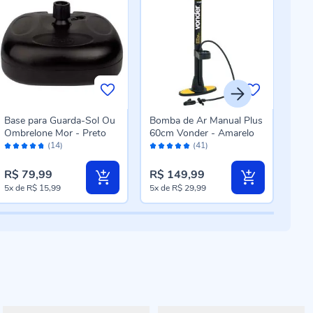
Base para Guarda-Sol Ou
Bomba de Ar Manual Plus
Colc
Ombrelone Mor - Preto
60cm Vonder - Amarelo
Com
Avaliação:
Avaliação:
Aval
(14)
(41)
94%
98%
94
R$ 79,99
R$ 149,99
R$ 
5x
de
R$ 15,99
5x
de
R$ 29,99
5x
d