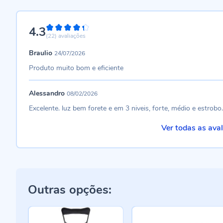
4.3
86%
(22)
avaliações
Braulio
24/07/2026
Produto muito bom e eficiente
Alessandro
08/02/2026
Excelente. luz bem forete e em 3 niveis, forte, médio e estrob
Ver todas as ava
Outras opções: