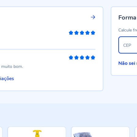
Forma
Calcule fr
100%
CEP
100%
Não sei
o. muito bom.
liações