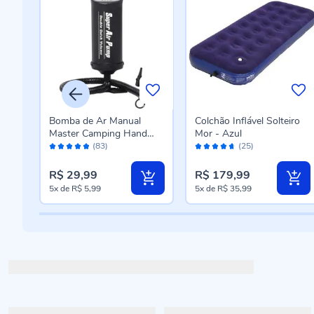
Bomba de Ar Manual
Colchão Inflável Solteiro
o
Master Camping Hand
Mor - Azul
Avaliação:
Avaliação:
Pump JL29P386N -
(83)
(25)
96%
92%
DIVERSOS
R$ 29,99
R$ 179,99
5x
de
R$ 5,99
5x
de
R$ 35,99