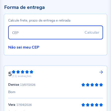
Forma de entrega
Calcule frete, prazo de entrega e retirada
Calcular
CEP
Não sei meu CEP
5
100%
(11)
avaliações
Denise
13/07/2026
100%
Bom
Vera
17/04/2026
100%