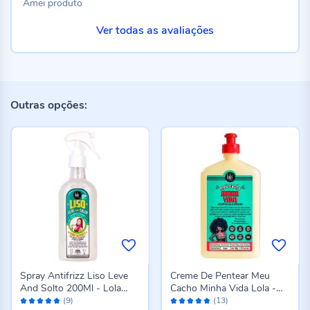
Amei produto
Ver todas as avaliações
Outras opções:
Spray Antifrizz Liso Leve
Creme De Pentear Meu
And Solto 200Ml - Lola
Cacho Minha Vida Lola -
Avaliação:
Avaliação:
Cosmetics
500ml
(9)
(13)
96%
98%