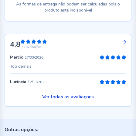
As formas de entrega não podem ser calculadas pois o
produto está indisponível
4.8
96%
(4)
avaliações
Marcio
27/03/2026
100%
Top demais
Lucineia
12/11/2025
100%
Ver todas as avaliações
Outras opções: