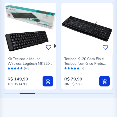
Kit Teclado e Mouse
Teclado K120 Com Fio e
Wireless Logitech MK220 -
Teclado Numérico Preto
Avaliação:
Avaliação:
DIVERSOS
Logitech - Preto
(45)
(7)
96%
98%
R$ 149,90
R$ 79,99
10x
R$ 14,99
10x
R$ 7,99