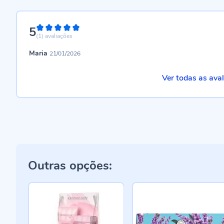
5
100%
(1)
avaliações
Maria
21/01/2026
Ver todas as ava
Outras opções: