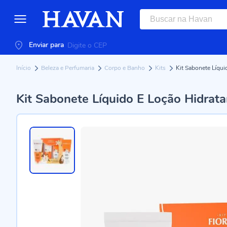
Enviar para
Início
Beleza e Perfumaria
Corpo e Banho
Kits
Kit Sabonete Líqui
Kit Sabonete Líquido E Loção Hidrata