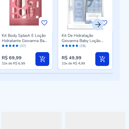
Kit Body Splash E Loção
Kit De Hidratação
Kit
Hidratante Giovanna Baby
Giovanna Baby Loção
Líqu
Avaliação:
Avaliação:
Aval
- Rose
Hidratante Colônia
Fior
(37)
(18)
98%
98%
94
Sabonete - Blue
R$ 69,99
R$ 49,99
R$ 
10x
de
R$ 6,99
10x
de
R$ 4,99
10x