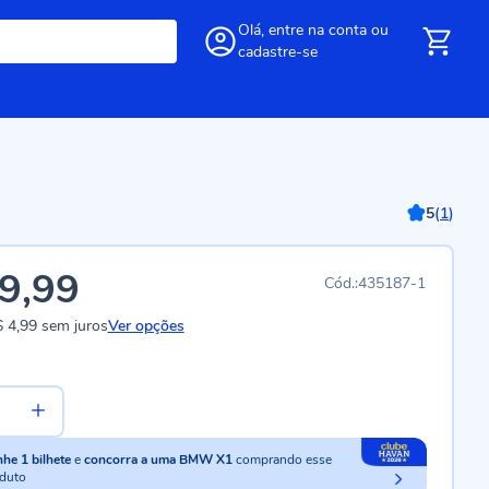
Olá,
entre
na conta
ou
cadastre-se
5
(
1
)
9,99
435187-1
 4,99
sem juros
Ver opções
nhe
1
bilhete
e
concorra a uma BMW X1
comprando esse
duto