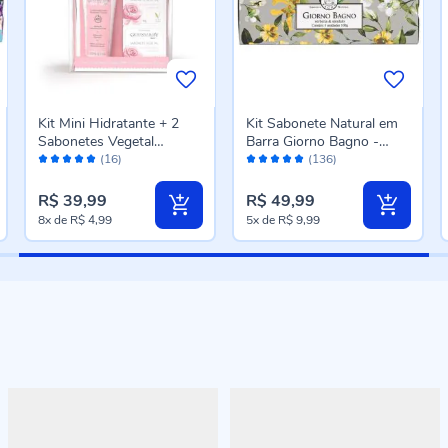
Kit Mini Hidratante + 2
Kit Sabonete Natural em
Sabonetes Vegetal
Barra Giorno Bagno -
Avaliação:
Avaliação:
Giovanna Baby - Classic
Verbena e Sândalo
(16)
(136)
98%
98%
Rosa
R$ 39,99
R$ 49,99
8x
de
R$ 4,99
5x
de
R$ 9,99