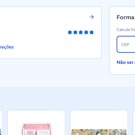
Forma
Calcule fr
100%
CEP
liações
Não sei