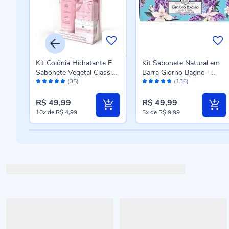
 em
Kit Colônia Hidratante E
Kit Sabonete Natural em
Flor
Sabonete Vegetal Classic
Barra Giorno Bagno -
Avaliação:
Avaliação:
Giovanna Baby - 3 Pçs
Lavanda e Vanilla
(35)
(136)
98%
98%
R$ 49,99
R$ 49,99
10x
de
R$ 4,99
5x
de
R$ 9,99