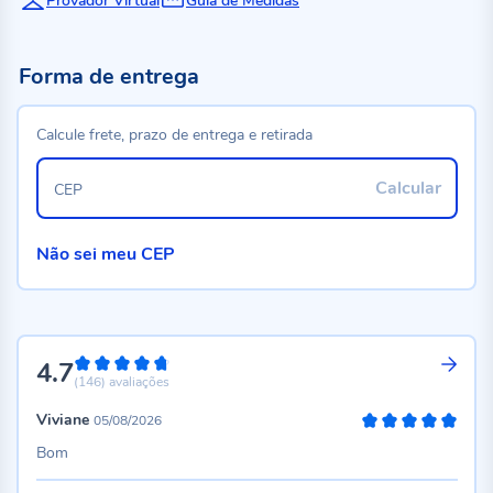
Provador Virtual
Guia de Medidas
Forma de entrega
Calcule frete, prazo de entrega e retirada
Calcular
CEP
Não sei meu CEP
4.7
94%
(146)
avaliações
Viviane
05/08/2026
100%
Bom