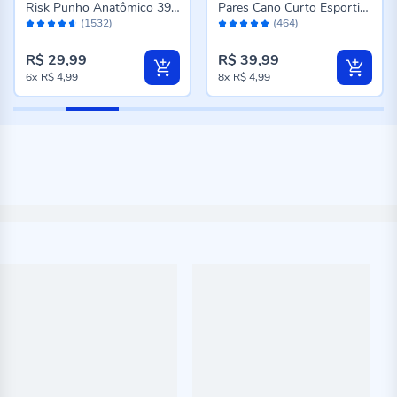
Risk Punho Anatômico 39-
Pares Cano Curto Esportiva
Avaliação:
Avaliação:
43 - Sortimento Escuro
Mash - Br/Cz/Pt 39/43
(1532)
(464)
92%
96%
R$ 29,99
R$ 39,99
6x
R$ 4,99
8x
R$ 4,99