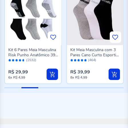
Kit 6 Pares Meia Masculina
Kit Meia Masculina com 3
Risk Punho Anatômico 39-
Pares Cano Curto Esportiva
Avaliação:
Avaliação:
43 - Sortimento Escuro
Mash - Br/Cz/Pt 39/43
(1532)
(464)
92%
96%
R$ 29,99
R$ 39,99
6x
R$ 4,99
8x
R$ 4,99