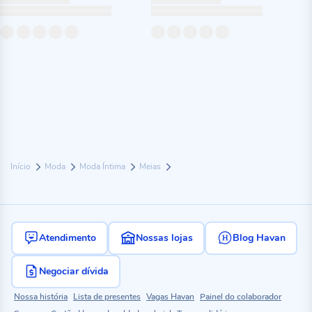
Início
Moda
Moda Íntima
Meias
Atendimento
Nossas lojas
Blog Havan
Negociar dívida
Nossa história
Lista de presentes
Vagas Havan
Painel do colaborador