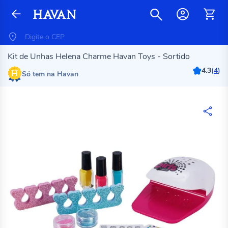
Kit de Unhas Helena Charme Havan Toys - Sortido
4.3
(
4
)
Só tem na Havan