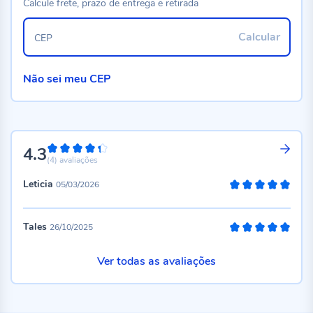
Calcule frete, prazo de entrega e retirada
Calcular
CEP
Não sei meu CEP
4.3
86%
(4)
avaliações
Leticia
05/03/2026
100%
Tales
26/10/2025
100%
Ver todas as avaliações