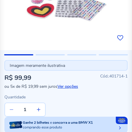
Imagem meramente ilustrativa
R$ 99,99
401714-1
ou
5x
de
R$ 19,99
sem juros
Ver opções
Quantidade
Ganhe
2
bilhetes
e
concorra a uma BMW X1
comprando esse produto