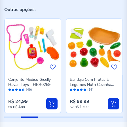
Outras opções:
Conjunto Médico Giselly
Bandeja Com Frutas E
Havan Toys - HBR0259
Legumes Nutri Cozinha
Avaliação:
Avaliação:
Tateti - 303
(49)
(16)
90%
96%
R$ 24,99
R$ 99,99
5x
R$ 4,99
5x
R$ 19,99