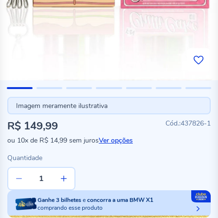
Imagem meramente ilustrativa
R$ 149,99
437826-1
ou
10x
de
R$ 14,99
sem juros
Ver opções
Quantidade
Ganhe
3
bilhetes
e
concorra a uma BMW X1
comprando esse produto