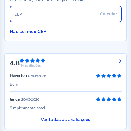
Calcular
CEP
Não sei meu CEP
4.8
96%
(9)
avaliações
Heverton
07/06/2026
100%
Bom
Ianca
20/03/2026
100%
Simplesmente amei
Ver todas as avaliações