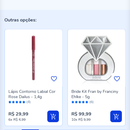
Outras opções:
Lápis Contorno Labial Cor
Bride Kit Fran by Franciny
Rose Dailus - 1,4g
Ehlke - 5g
Avaliação:
Avaliação:
(4)
(6)
100%
100%
R$ 29,99
R$ 99,99
6x
R$ 4,99
10x
R$ 9,99