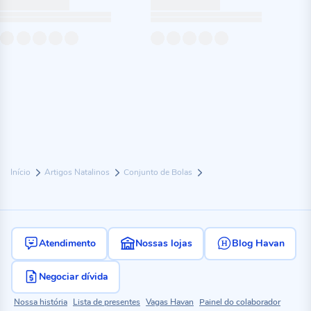
Início
Artigos Natalinos
Conjunto de Bolas
Atendimento
Nossas lojas
Blog Havan
Negociar dívida
Nossa história
Lista de presentes
Vagas Havan
Painel do colaborador