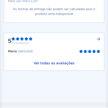
Não sei meu CEP
As formas de entrega não podem ser calculadas pois o
produto está indisponível
5
100%
(1)
avaliações
Maria
20/01/2026
100%
Ver todas as avaliações