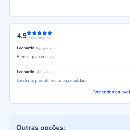
4.9
98%
(23)
avaliações
Leonardo
12/07/2026
Bom kit para criança
Leonardo
21/06/2026
Excelente produto muito boa qualidade
Ver todas as ava
Outras opções: