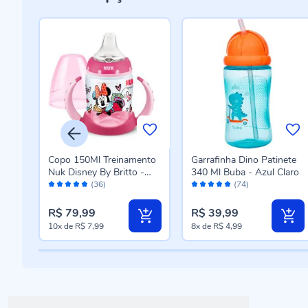
nto
Copo 150Ml Treinamento
Garrafinha Dino Patinete
-
Nuk Disney By Britto -
340 Ml Buba - Azul Claro
Avaliação:
Avaliação:
Rosa
(36)
(74)
98%
98%
R$ 79,99
R$ 39,99
10x
de
R$ 7,99
8x
de
R$ 4,99