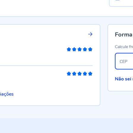
Forma
Calcule fr
100%
CEP
100%
Não sei
liações