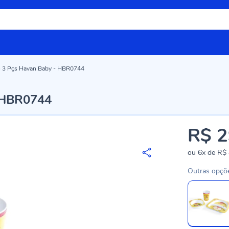
o 3 Pçs Havan Baby - HBR0744
- HBR0744
R$ 2
ou
6x
de
R$ 
Outras opçõ