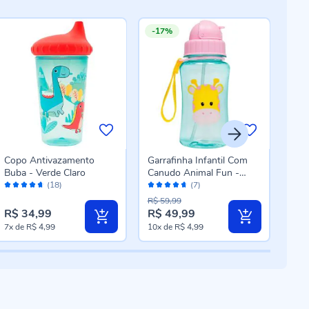
-17%
Copo Antivazamento
Garrafinha Infantil Com
Colh
Buba - Verde Claro
Canudo Animal Fun -
- So
Avaliação:
Avaliação:
Aval
Girafa
(18)
(7)
92%
92%
98
R$ 59,99
R$ 34,99
R$ 49,99
R$ 
Preço
7x
de
R$ 4,99
10x
de
R$ 4,99
3x
d
especial