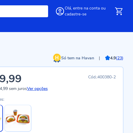
Olá,
entre
na conta
ou
cadastre-se
Só tem na Havan
|
4.9
(
23
)
9,99
400380-2
4,99
sem juros
Ver opções
es: