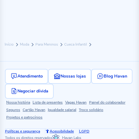
Início
Moda
Para Meninos
Cueca Infantil
Atendimento
Nossas lojas
Blog Havan
Negociar dívida
Nossa história
Lista de presentes
Vagas Havan
Painel do colaborador
Seguros
Cartão Havan
Igualdade salarial
Troco solidário
Projetos e patrocínios
Políticas e segurança
Acessibilidade
LGPD
Todos os direitos reservados
Havan Labs