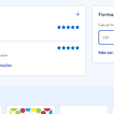
Forma
Calcule fr
100%
CEP
100%
Não sei
havan
liações