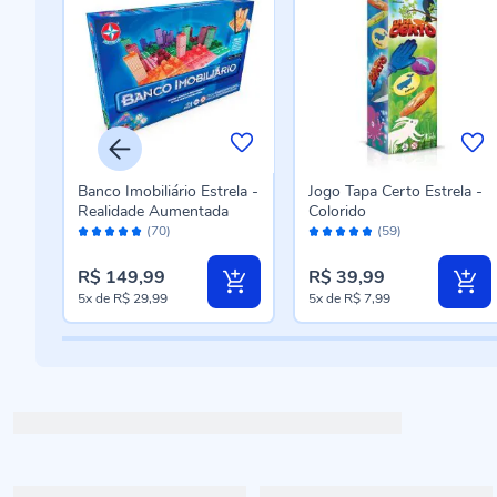
e
Banco Imobiliário Estrela -
Jogo Tapa Certo Estrela -
Realidade Aumentada
Colorido
Avaliação:
Avaliação:
(70)
(59)
98%
96%
R$ 149,99
R$ 39,99
5x
de
R$ 29,99
5x
de
R$ 7,99