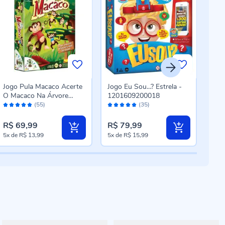
Jogo Pula Macaco Acerte
Jogo Eu Sou...? Estrela -
Jog
O Macaco Na Árvore
1201609200018
Toia
Avaliação:
Avaliação:
Aval
Estrela - Verde
(55)
(35)
98%
100%
90
R$ 69,99
R$ 79,99
R$ 
5x
de
R$ 13,99
5x
de
R$ 15,99
5x
d