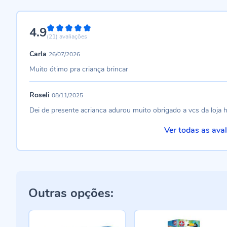
4.9
98%
(21)
avaliações
Carla
26/07/2026
Muito ótimo pra criança brincar
Roseli
08/11/2025
Dei de presente acrianca adurou muito obrigado a vcs da loja 
Ver todas as ava
Outras opções: