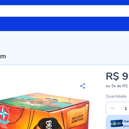
om
R$ 9
ou
5x
de
R$ 
Quantidade
Ga
pro