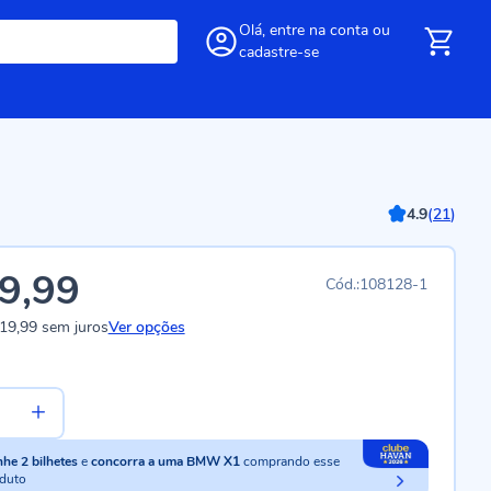
Olá,
entre
na conta
ou
cadastre-se
4.9
(
21
)
9,99
108128-1
19,99
sem juros
Ver opções
nhe
2
bilhetes
e
concorra a uma BMW X1
comprando esse
duto