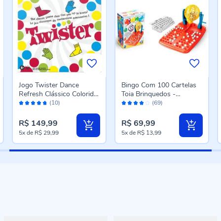
Jogo Twister Dance
Bingo Com 100 Cartelas
Refresh Clássico Colorido
Toia Brinquedos -
Avaliação:
Avaliação:
Hasbro - BRANCO
Amarelo
(10)
(69)
94%
78%
R$ 149,99
R$ 69,99
5x
de
R$ 29,99
5x
de
R$ 13,99