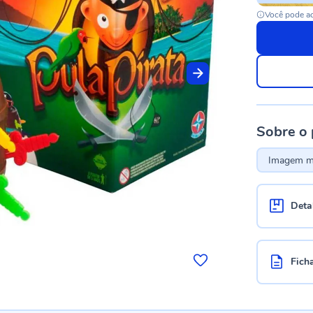
Você pode ac
Sobre o
Imagem me
Deta
Fich