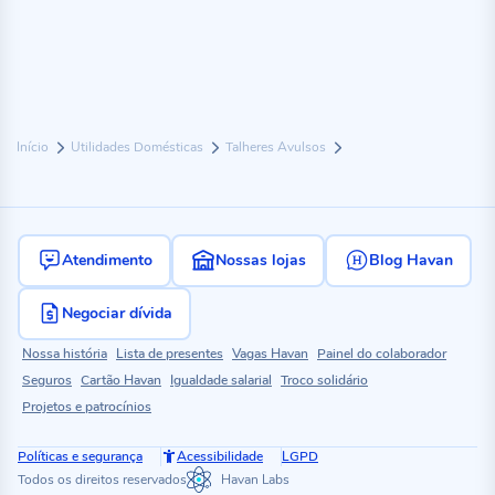
Início
Utilidades Domésticas
Talheres Avulsos
Atendimento
Nossas lojas
Blog Havan
Negociar dívida
Nossa história
Lista de presentes
Vagas Havan
Painel do colaborador
Seguros
Cartão Havan
Igualdade salarial
Troco solidário
Projetos e patrocínios
Políticas e segurança
Acessibilidade
LGPD
Todos os direitos reservados
Havan Labs