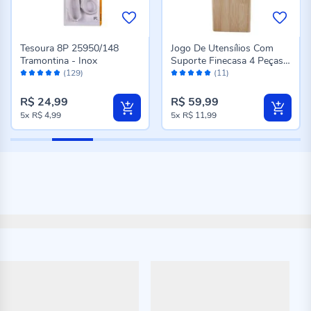
Tesoura 8P 25950/148
Jogo De Utensílios Com
Tramontina - Inox
Suporte Finecasa 4 Peças -
Avaliação:
Avaliação:
Bambu
(129)
(11)
96%
98%
R$ 24,99
R$ 59,99
5x
R$ 4,99
5x
R$ 11,99