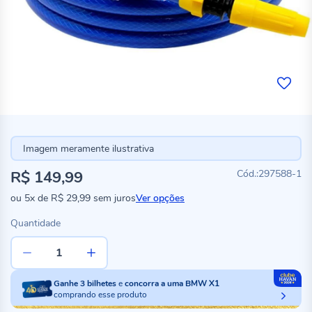
Imagem meramente ilustrativa
R$ 149,99
297588-1
ou
5x
de
R$ 29,99
sem juros
Ver opções
Quantidade
Ganhe
3
bilhetes
e
concorra a uma BMW X1
comprando esse produto