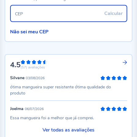
Calcular
CEP
Não sei meu CEP
4.5
90%
(57)
avaliações
Silvane
03/08/2026
100%
ótima mangueira super resistente ótima qualidade do
produto
Joelma
06/07/2026
100%
Essa mangueira foi a melhor que já comprei.
Ver todas as avaliações