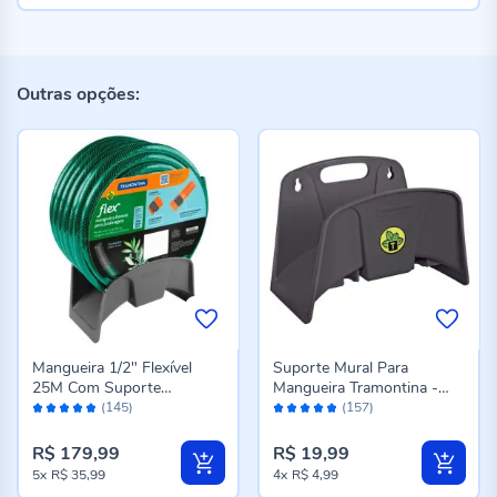
Outras opções:
Mangueira 1/2" Flexível
Suporte Mural Para
25M Com Suporte
Mangueira Tramontina -
Avaliação:
Avaliação:
Tramontina - Verde
Cinza
(145)
(157)
96%
96%
R$ 179,99
R$ 19,99
5x
R$ 35,99
4x
R$ 4,99