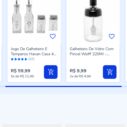
Jogo De Galheteiro E
Galheteiro De Vidro Com
Temperos Havan Casa 4
Pincel Wolff 220Ml -
Avaliação:
Peças - Sortido
Preto
(37)
94%
R$ 59,99
R$ 9,99
5x
de
R$ 11,99
2x
de
R$ 4,99