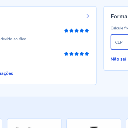
Forma
Calcule fr
100%
 devido ao óleo.
CEP
100%
Não sei
liações