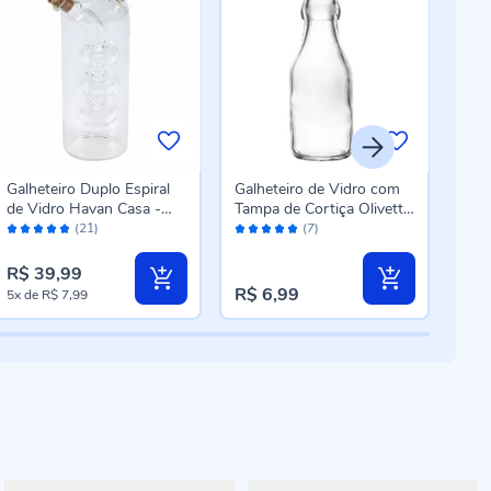
Galheteiro Duplo Espiral
Galheteiro de Vidro com
Borr
de Vidro Havan Casa -
Tampa de Cortiça Olivetto
Azei
Avaliação:
Avaliação:
Aval
380ml
Lyor - 120Ml
200
(21)
(7)
96%
100%
90
R$ 39,99
R$ 
R$ 6,99
5x
de
R$ 7,99
4x
d