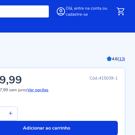
Olá,
entre
na conta
ou
cadastre-se
4.6
(
13
)
9,99
415039-1
7,99
sem juros
Ver opções
Adicionar ao carrinho