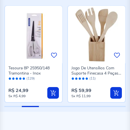
Tesoura 8P 25950/148
Jogo De Utensílios Com
Tramontina - Inox
Suporte Finecasa 4 Peças -
Avaliação:
Avaliação:
Bambu
(129)
(11)
96%
98%
R$ 24,99
R$ 59,99
5x
R$ 4,99
5x
R$ 11,99