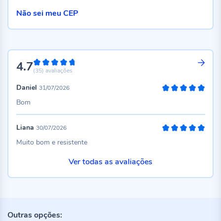
Não sei meu CEP
4.7
94%
(35)
avaliações
Daniel
31/07/2026
100%
Bom
Liana
30/07/2026
100%
Muito bom e resistente
Ver todas as avaliações
Outras opções: