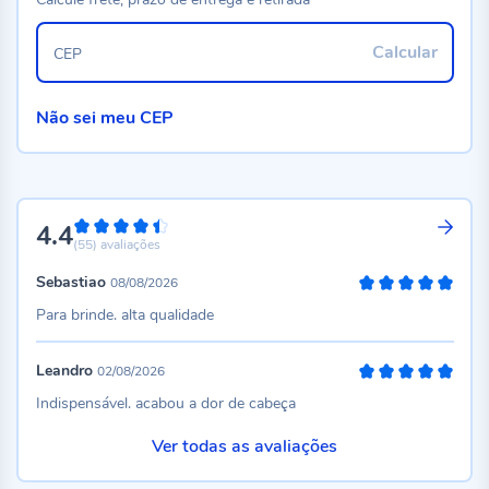
Calcular
CEP
Não sei meu CEP
4.4
88%
(55)
avaliações
Sebastiao
08/08/2026
100%
Para brinde. alta qualidade
Leandro
02/08/2026
100%
Indispensável. acabou a dor de cabeça
Ver todas as avaliações