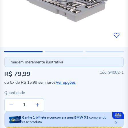
Imagem meramente ilustrativa
R$ 79,99
94082-1
ou
5x
de
R$ 15,99
sem juros
Ver opções
Quantidade
Ganhe
1
bilhete
e
concorra a uma BMW X1
comprando
esse produto