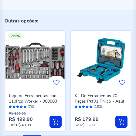
Outras opções:
-29%
Jogo de Ferramentas com
Kit De Ferramentas 70
110Pçs Worker - 980803
Peças Pkf01 Philco - Azul
Avaliação:
Avaliação:
(70)
(153)
98%
96%
R$ 699,90
R$ 499,90
R$ 179,99
Preço
10x
R$ 49,99
5x
R$ 35,99
especial