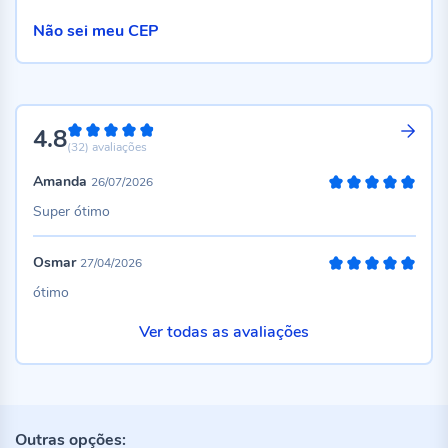
Não sei meu CEP
4.8
96%
(32)
avaliações
Amanda
26/07/2026
100%
Super ótimo
Osmar
27/04/2026
100%
ótimo
Ver todas as avaliações
Outras opções: