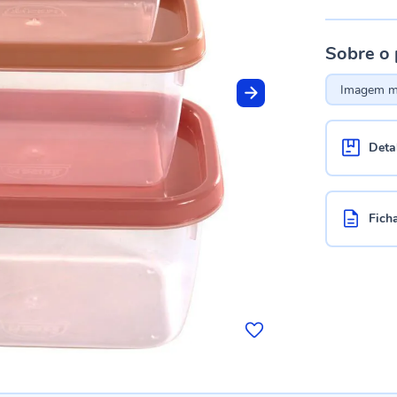
Sobre o
Imagem me
Deta
Fich