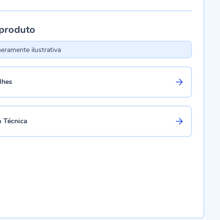
 produto
ramente ilustrativa
lhes
a Técnica