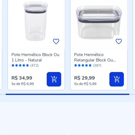
Pote Hermético Block Ou
Pote Hermético
1 Litro - Natural
Retangular Block Ou
Avaliação:
Avaliação:
650Ml - Natural
(472)
(387)
98%
96%
R$ 34,99
R$ 29,99
5x
de
R$ 6,99
5x
de
R$ 5,99