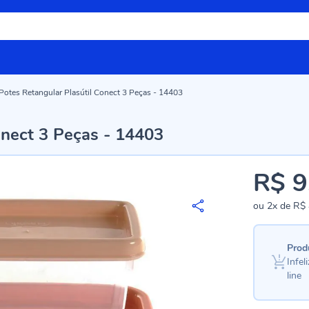
Potes Retangular Plasútil Conect 3 Peças - 14403
onect 3 Peças - 14403
R$ 9
ou
2x
de
R$ 
Prod
Infe
line