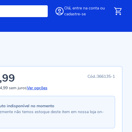
Olá,
entre
na conta
ou
cadastre-se
,99
366135-1
4,99
sem juros
Ver opções
uto indisponível no momento
lizmente não temos estoque deste item em nossa loja on-