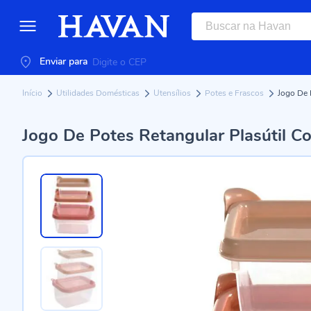
Enviar para
Início
Utilidades Domésticas
Utensílios
Potes e Frascos
Jogo De 
Jogo De Potes Retangular Plasútil C