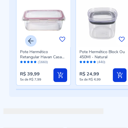
Pote Hermético
Pote Hermético Block Ou
sa
Retangular Havan Casa
450Ml - Natural
Avaliação:
Avaliação:
840Ml - Vidro
(1660)
(440)
98%
96%
R$ 39,99
R$ 24,99
5x
de
R$ 7,99
5x
de
R$ 4,99