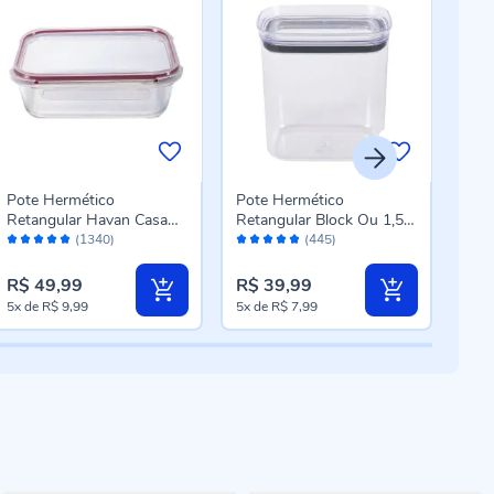
Pote Hermético
Pote Hermético
Con
Retangular Havan Casa
Retangular Block Ou 1,5
Esse
Avaliação:
Avaliação:
Aval
1,5 Litros - Vidro
Litros - Natural
Pag
(1340)
(445)
98%
96%
98
R$ 49,99
R$ 39,99
R$ 
5x
de
R$ 9,99
5x
de
R$ 7,99
5x
d