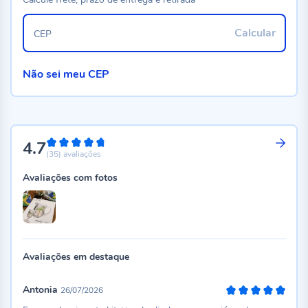
Calcular
CEP
Não sei meu CEP
4.7
94%
(35)
avaliações
Avaliações com fotos
Avaliações em destaque
Antonia
26/07/2026
100%