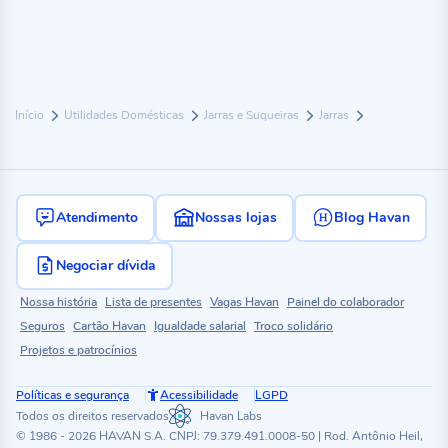
Início
Utilidades Domésticas
Jarras e Suqueiras
Jarras
Atendimento
Nossas lojas
Blog Havan
Negociar dívida
Nossa história
Lista de presentes
Vagas Havan
Painel do colaborador
Seguros
Cartão Havan
Igualdade salarial
Troco solidário
Projetos e patrocínios
Políticas e segurança
Acessibilidade
LGPD
Todos os direitos reservados
Havan Labs
© 1986 - 2026 HAVAN S.A. CNPJ: 79.379.491.0008-50 | Rod. Antônio Heil,