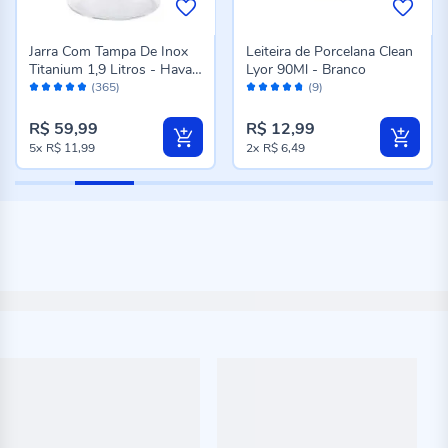
Jarra Com Tampa De Inox
Leiteira de Porcelana Clean
Titanium 1,9 Litros - Havan
Lyor 90Ml - Branco
Avaliação:
Avaliação:
Casa
(365)
(9)
96%
94%
R$ 59,99
R$ 12,99
5x
R$ 11,99
2x
R$ 6,49