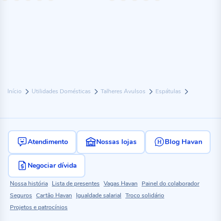
Início
Utilidades Domésticas
Talheres Avulsos
Espátulas
Atendimento
Nossas lojas
Blog Havan
Negociar dívida
Nossa história
Lista de presentes
Vagas Havan
Painel do colaborador
Seguros
Cartão Havan
Igualdade salarial
Troco solidário
Projetos e patrocínios