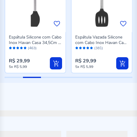
Espátula Silicone com Cabo
Espátula Vazada Silicone
Inox Havan Casa 34,5Cm -
com Cabo Inox Havan Casa
Avaliação:
Avaliação:
Preto
35Cm - Preto
(463)
(381)
98%
98%
R$ 29,99
R$ 29,99
5x
R$ 5,99
5x
R$ 5,99