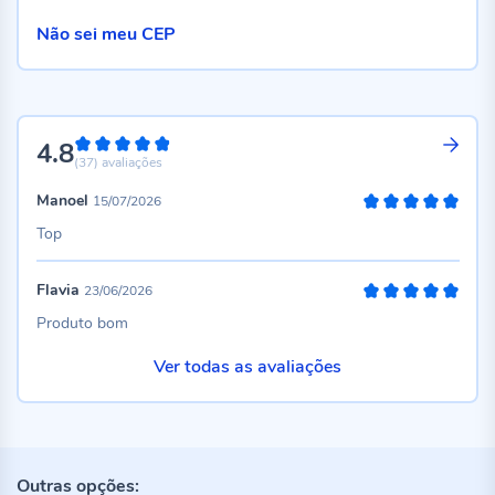
Não sei meu CEP
4.8
96%
(37)
avaliações
Manoel
15/07/2026
100%
Top
Flavia
23/06/2026
100%
Produto bom
Ver todas as avaliações
Outras opções: