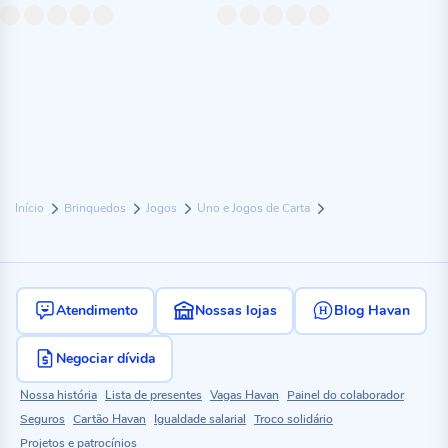
Início
Brinquedos
Jogos
Uno e Jogos de Carta
Atendimento
Nossas lojas
Blog Havan
Negociar dívida
Nossa história
Lista de presentes
Vagas Havan
Painel do colaborador
Seguros
Cartão Havan
Igualdade salarial
Troco solidário
Projetos e patrocínios