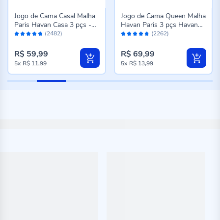
Jogo de Cama Casal Malha
Jogo de Cama Queen Malha
Paris Havan Casa 3 pçs -
Havan Paris 3 pçs Havan
Avaliação:
Avaliação:
Jardim Rosa Suave
Casa - Madrid Verde Topaz
(2482)
(2262)
94%
94%
R$ 59,99
R$ 69,99
5x
R$ 11,99
5x
R$ 13,99