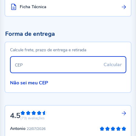
Ficha Técnica
Forma de entrega
Calcule frete, prazo de entrega e retirada
Calcular
CEP
Não sei meu CEP
4.5
90%
(73)
avaliações
Antonio
22/07/2026
100%