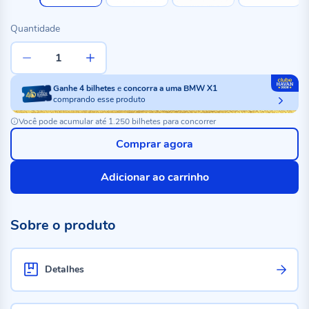
Quantidade
Ganhe
4
bilhetes
e
concorra a uma BMW X1
comprando esse produto
Você pode acumular até 1.250 bilhetes para concorrer
Comprar agora
Adicionar ao carrinho
Sobre o produto
Detalhes