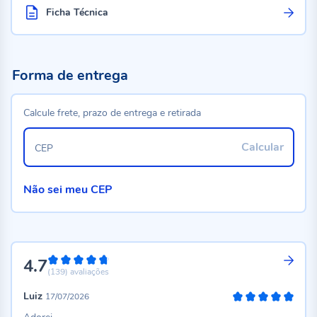
Ficha Técnica
Forma de entrega
Calcule frete, prazo de entrega e retirada
Calcular
CEP
Não sei meu CEP
4.7
94%
(139)
avaliações
Luiz
17/07/2026
100%