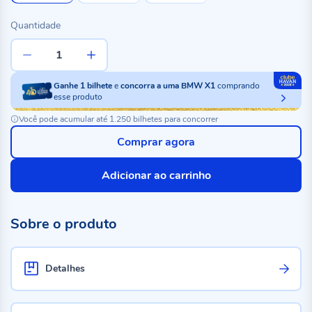
Quantidade
Ganhe
1
bilhete
e
concorra a uma BMW X1
comprando
esse produto
Você pode acumular até 1.250 bilhetes para concorrer
Comprar agora
Adicionar ao carrinho
Sobre o produto
Detalhes