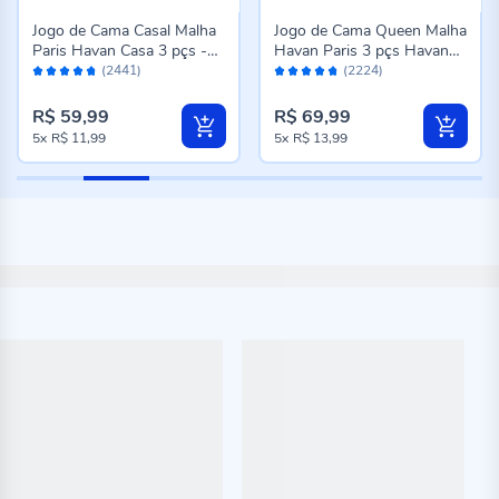
Jogo de Cama Casal Malha
Jogo de Cama Queen Malha
Paris Havan Casa 3 pçs -
Havan Paris 3 pçs Havan
Avaliação:
Avaliação:
Jardim Rosa Suave
Casa - Madrid Verde Topaz
(2441)
(2224)
94%
94%
R$ 59,99
R$ 69,99
5x
R$ 11,99
5x
R$ 13,99