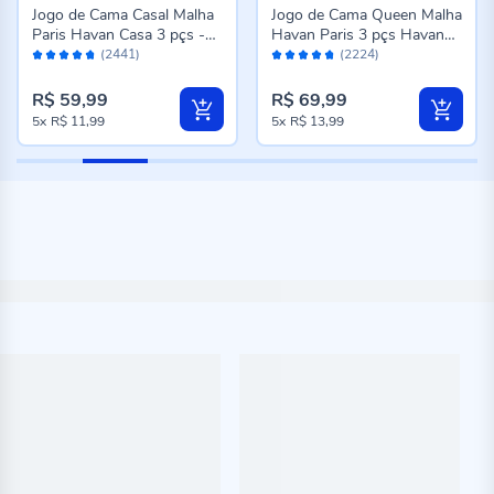
Jogo de Cama Casal Malha
Jogo de Cama Queen Malha
Paris Havan Casa 3 pçs -
Havan Paris 3 pçs Havan
Avaliação:
Avaliação:
Jardim Rosa Suave
Casa - Madrid Verde Topaz
(2441)
(2224)
94%
94%
R$ 59,99
R$ 69,99
5x
R$ 11,99
5x
R$ 13,99