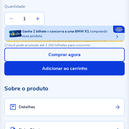
Quantidade
Ganhe
1
bilhete
e
concorra a uma BMW X1
comprando
esse produto
Você pode acumular até 1.250 bilhetes para concorrer
Comprar agora
Adicionar ao carrinho
Sobre o produto
Detalhes