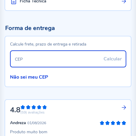
Ficha Técnica
Forma de entrega
Calcule frete, prazo de entrega e retirada
Calcular
CEP
Não sei meu CEP
4.8
96%
(59)
avaliações
Andreza
01/08/2026
100%
Produto muito bom