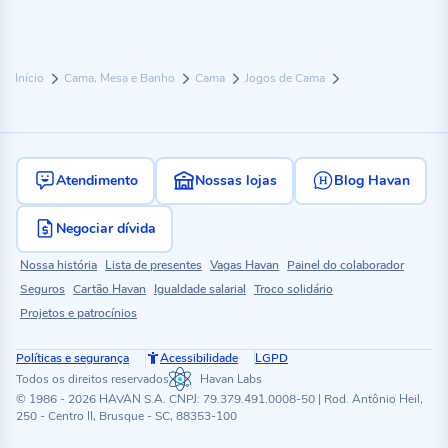
Início
Cama, Mesa e Banho
Cama
Jogos de Cama
Atendimento
Nossas lojas
Blog Havan
Negociar dívida
Nossa história
Lista de presentes
Vagas Havan
Painel do colaborador
Seguros
Cartão Havan
Igualdade salarial
Troco solidário
Projetos e patrocínios
Políticas e segurança
Acessibilidade
LGPD
Todos os direitos reservados
Havan Labs
© 1986 - 2026 HAVAN S.A. CNPJ: 79.379.491.0008-50 | Rod. Antônio Heil,
250 - Centro II, Brusque - SC, 88353-100