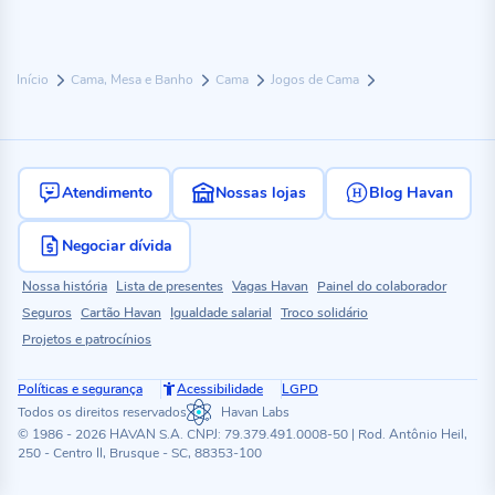
Início
Cama, Mesa e Banho
Cama
Jogos de Cama
Atendimento
Nossas lojas
Blog Havan
Negociar dívida
Nossa história
Lista de presentes
Vagas Havan
Painel do colaborador
Seguros
Cartão Havan
Igualdade salarial
Troco solidário
Projetos e patrocínios
Políticas e segurança
Acessibilidade
LGPD
Todos os direitos reservados
Havan Labs
© 1986 - 2026 HAVAN S.A. CNPJ: 79.379.491.0008-50 | Rod. Antônio Heil,
250 - Centro II, Brusque - SC, 88353-100