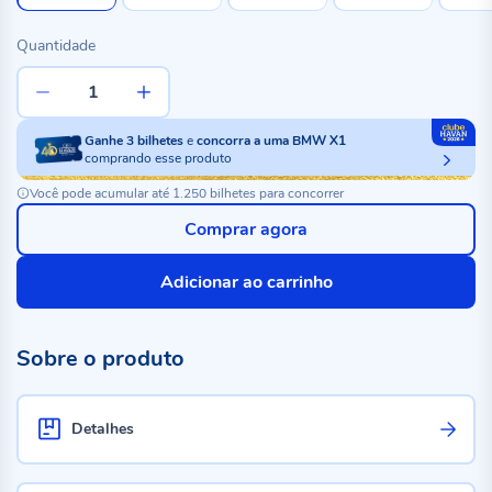
Quantidade
Ganhe
3
bilhetes
e
concorra a uma BMW X1
comprando esse produto
Você pode acumular até 1.250 bilhetes para concorrer
Comprar agora
Adicionar ao carrinho
Sobre o produto
Detalhes