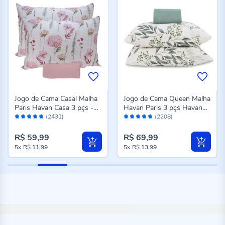
Jogo de Cama Casal Malha
Jogo de Cama Queen Malha
Paris Havan Casa 3 pçs -
Havan Paris 3 pçs Havan
Avaliação:
Avaliação:
Jardim Rosa Suave
Casa - Madrid Verde Topaz
(2431)
(2208)
94%
94%
R$ 59,99
R$ 69,99
5x
R$ 11,99
5x
R$ 13,99