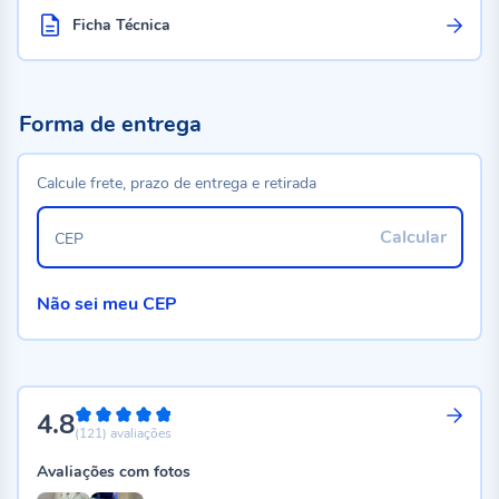
Ficha Técnica
Forma de entrega
Calcule frete, prazo de entrega e retirada
Calcular
CEP
Não sei meu CEP
4.8
96%
(121)
avaliações
Avaliações com fotos