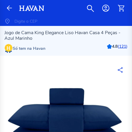
Jogo de Cama King Elegance Liso Havan Casa 4 Peças -
Azul Marinho
4.8
(
121
)
Só tem na Havan