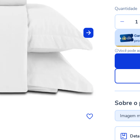
Quantidade
Ga
pro
Você pode ac
Sobre o
Imagem me
Deta