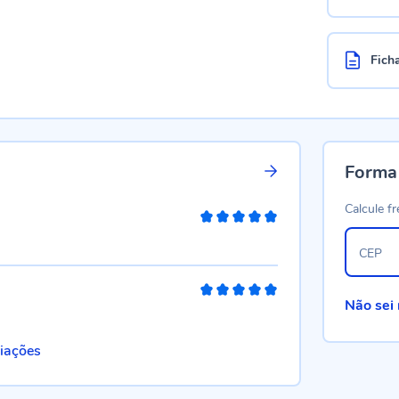
Fich
Forma
Calcule fr
100%
CEP
100%
Não sei
liações