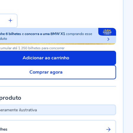
nhe
6
bilhetes
e
concorra a uma BMW X1
comprando esse
duto
umular até 1.250 bilhetes para concorrer
Adicionar ao carrinho
Comprar agora
 produto
ramente ilustrativa
lhes