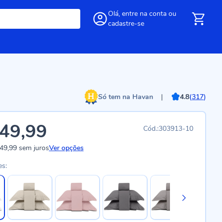
Olá,
entre
na conta
ou
cadastre-se
Só tem na Havan
|
4.8
(
317
)
49,99
303913-10
49,99
sem juros
Ver opções
es: