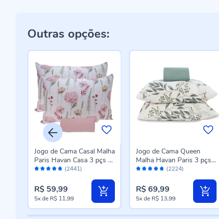
Outras opções:
alha
Jogo de Cama Casal Malha
Jogo de Cama Queen
s -
Paris Havan Casa 3 pçs -
Malha Havan Paris 3 pçs
Avaliação:
Avaliação:
Jardim Rosa Suave
Havan Casa - Madrid
(2441)
(2224)
94%
94%
Verde Topaz
R$ 59,99
R$ 69,99
5x
de
R$ 11,99
5x
de
R$ 13,99