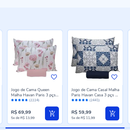
Jogo de Cama Queen
Jogo de Cama Casal Malha
Malha Havan Paris 3 pçs
Paris Havan Casa 3 pçs -
Avaliação:
Avaliação:
Havan Casa - Jardim Rosa
Cali Azul Profundo
(2224)
(2441)
94%
94%
Suave
R$ 69,99
R$ 59,99
5x
de
R$ 13,99
5x
de
R$ 11,99