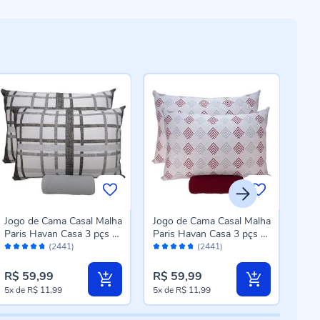
Jogo de Cama Casal Malha
Jogo de Cama Casal Malha
Jogo
Paris Havan Casa 3 pçs -
Paris Havan Casa 3 pçs -
Per
Avaliação:
Avaliação:
Aval
Trama Urbana Cinza
Setas Bloodstone
pçs
(2441)
(2441)
94%
94%
90
R$ 59,99
R$ 59,99
R$ 
5x
de
R$ 11,99
5x
de
R$ 11,99
5x
d