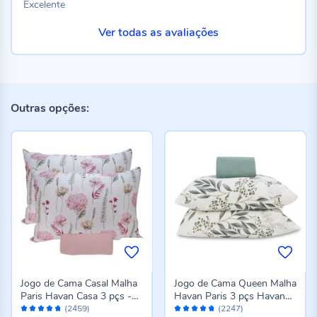
Excelente
Ver todas as avaliações
Outras opções:
Jogo de Cama Casal Malha
Jogo de Cama Queen Malha
Paris Havan Casa 3 pçs -
Havan Paris 3 pçs Havan
Avaliação:
Avaliação:
Jardim Rosa Suave
Casa - Madrid Verde Topaz
(2459)
(2247)