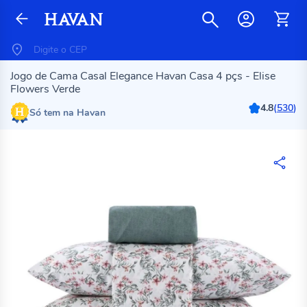
Jogo de Cama Casal Elegance Havan Casa 4 pçs - Elise
Flowers Verde
4.8
(
530
)
Só tem na Havan