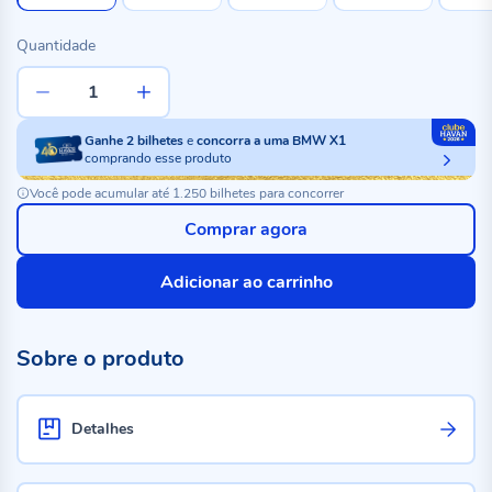
Quantidade
Ganhe
2
bilhetes
e
concorra a uma BMW X1
comprando esse produto
Você pode acumular até 1.250 bilhetes para concorrer
Comprar agora
Adicionar ao carrinho
Sobre o produto
Detalhes