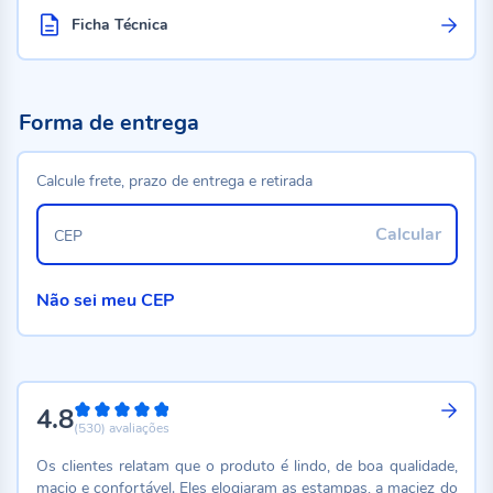
Ficha Técnica
Forma de entrega
Calcule frete, prazo de entrega e retirada
Calcular
CEP
Não sei meu CEP
4.8
96%
(530)
avaliações
Os clientes relatam que o produto é lindo, de boa qualidade,
macio e confortável. Eles elogiaram as estampas, a maciez do