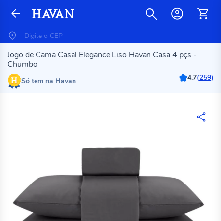
Jogo de Cama Casal Elegance Liso Havan Casa 4 pçs -
Chumbo
4.7
(
259
)
Só tem na Havan