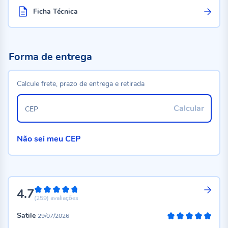
Ficha Técnica
Forma de entrega
Calcule frete, prazo de entrega e retirada
Calcular
CEP
Não sei meu CEP
4.7
94%
(259)
avaliações
Satile
29/07/2026
100%