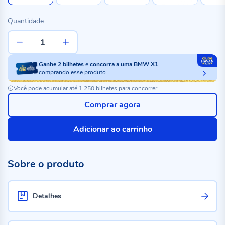
Quantidade
Ganhe
2
bilhetes
e
concorra a uma BMW X1
comprando esse produto
Você pode acumular até 1.250 bilhetes para concorrer
Comprar agora
Adicionar ao carrinho
Sobre o produto
Detalhes