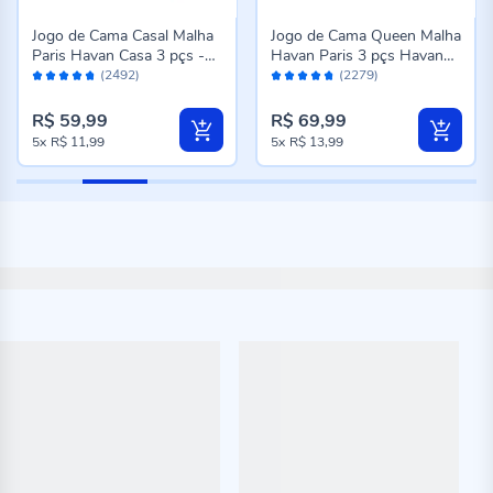
Jogo de Cama Casal Malha
Jogo de Cama Queen Malha
Paris Havan Casa 3 pçs -
Havan Paris 3 pçs Havan
Avaliação:
Avaliação:
Jardim Rosa Suave
Casa - Madrid Verde Topaz
(2492)
(2279)
94%
94%
R$ 59,99
R$ 69,99
5x
R$ 11,99
5x
R$ 13,99