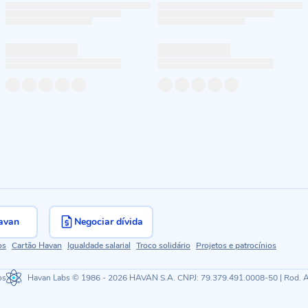
avan
Negociar dívida
os
Cartão Havan
Igualdade salarial
Troco solidário
Projetos e patrocínios
os
Havan Labs
© 1986 - 2026 HAVAN S.A. CNPJ: 79.379.491.0008-50 | Rod. Ant