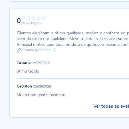
0
0%
(0)
avaliações
Clientes elogiaram a ótima qualidade, maciez e conforto do
além da excelente qualidade. Mesmo com leve ressalva sobre 
Principal motivo apontado: produto de qualidade, macio e conf
Resumo gerado por IA
Tatiane
03/08/2026
ótimo tecido
Cedilton
02/08/2026
Muito bom gostei bastante
Ver todas as ava