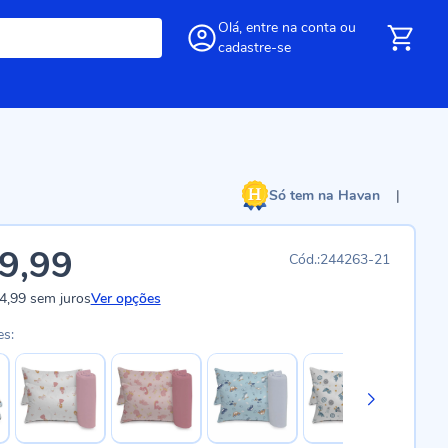
Olá,
entre
na conta
ou
cadastre-se
Só tem na Havan
|
9,99
244263-21
4,99
sem juros
Ver opções
es: