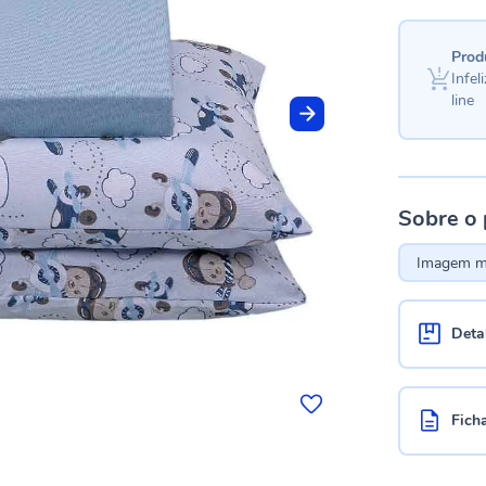
Prod
Infe
line
Sobre o
Imagem me
Deta
Fich