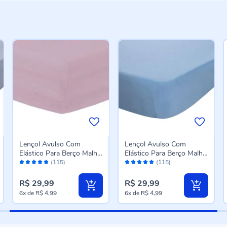
Lençol Avulso Com
Lençol Avulso Com
Elástico Para Berço Malha
Elástico Para Berço Malha
Avaliação:
Avaliação:
Yoyo Baby - Rosa Rose
Yoyo Baby - Azul Nevoa
(115)
(115)
98%
98%
R$ 29,99
R$ 29,99
6x
de
R$ 4,99
6x
de
R$ 4,99