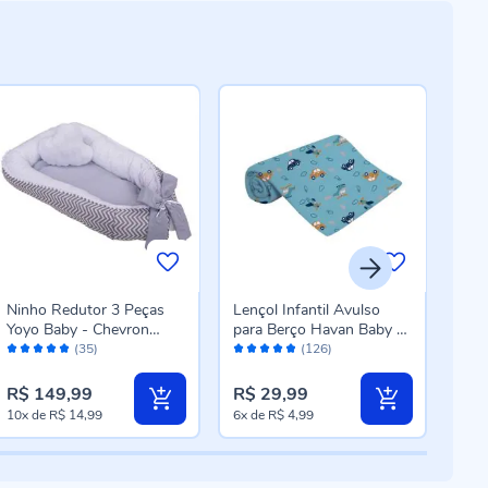
Ninho Redutor 3 Peças
Lençol Infantil Avulso
Col
Yoyo Baby - Chevron
para Berço Havan Baby -
Mas
Avaliação:
Avaliação:
Aval
Cinza
Viagem
BR
(35)
(126)
98%
96%
10
R$ 149,99
R$ 29,99
R$ 
10x
de
R$ 14,99
6x
de
R$ 4,99
10x