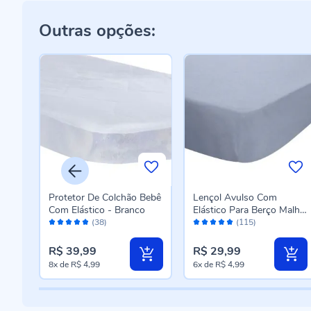
Outras opções:
Protetor De Colchão Bebê
Lençol Avulso Com
alha
Com Elástico - Branco
Elástico Para Berço Malha
Avaliação:
Avaliação:
Yoyo Baby - Cinza
(38)
(115)
96%
98%
Fumaça
R$ 39,99
R$ 29,99
8x
de
R$ 4,99
6x
de
R$ 4,99