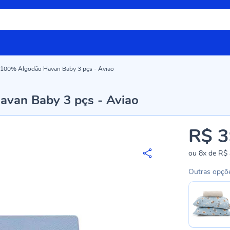
 100% Algodão Havan Baby 3 pçs - Aviao
van Baby 3 pçs - Aviao
R$ 3
ou
8x
de
R$ 
Outras opçõ