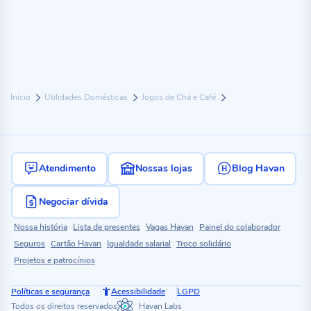
Início
Utilidades Domésticas
Jogos de Chá e Café
Atendimento
Nossas lojas
Blog Havan
Negociar dívida
Nossa história
Lista de presentes
Vagas Havan
Painel do colaborador
Seguros
Cartão Havan
Igualdade salarial
Troco solidário
Projetos e patrocínios
Políticas e segurança
Acessibilidade
LGPD
Todos os direitos reservados
Havan Labs