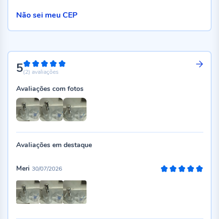
Não sei meu CEP
5
100%
(2)
avaliações
Avaliações com fotos
Avaliações em destaque
Meri
30/07/2026
100%