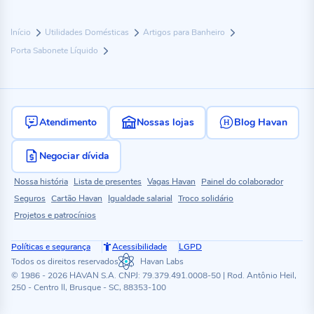
Início
Utilidades Domésticas
Artigos para Banheiro
Porta Sabonete Líquido
Atendimento
Nossas lojas
Blog Havan
Negociar dívida
Nossa história
Lista de presentes
Vagas Havan
Painel do colaborador
Seguros
Cartão Havan
Igualdade salarial
Troco solidário
Projetos e patrocínios
Políticas e segurança
Acessibilidade
LGPD
Todos os direitos reservados
Havan Labs
© 1986 - 2026 HAVAN S.A. CNPJ: 79.379.491.0008-50 | Rod. Antônio Heil,
250 - Centro II, Brusque - SC, 88353-100