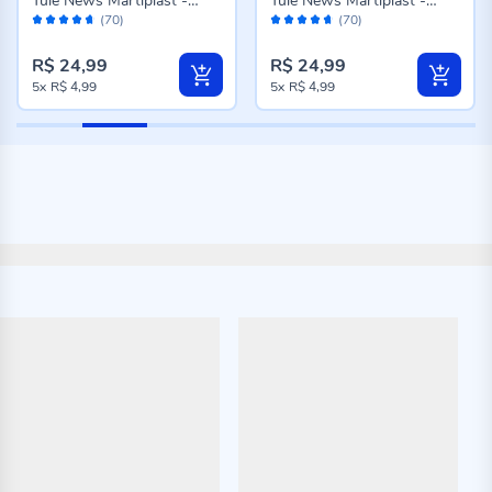
Tule News Martiplast -
Tule News Martiplast -
Avaliação:
Avaliação:
Preto
Branco
(70)
(70)
92%
92%
R$ 24,99
R$ 24,99
5x
R$ 4,99
5x
R$ 4,99