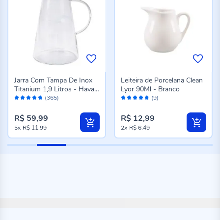
Jarra Com Tampa De Inox
Leiteira de Porcelana Clean
Titanium 1,9 Litros - Havan
Lyor 90Ml - Branco
Avaliação:
Avaliação:
Casa
(365)
(9)
96%
94%
R$ 59,99
R$ 12,99
5x
R$ 11,99
2x
R$ 6,49