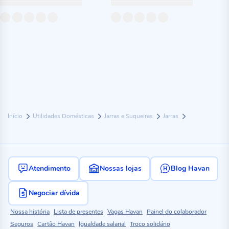
Início
Utilidades Domésticas
Jarras e Suqueiras
Jarras
Atendimento
Nossas lojas
Blog Havan
Negociar dívida
Nossa história
Lista de presentes
Vagas Havan
Painel do colaborador
Seguros
Cartão Havan
Igualdade salarial
Troco solidário