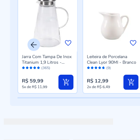
Jarra Com Tampa De Inox
Leiteira de Porcelana
Titanium 1,9 Litros -
Clean Lyor 90Ml - Branco
Avaliação:
Avaliação:
Havan Casa
(365)
(9)
96%
94%
R$ 59,99
R$ 12,99
5x
de
R$ 11,99
2x
de
R$ 6,49