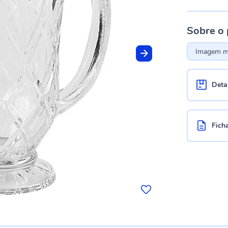
Sobre o
Imagem me
Deta
Fich