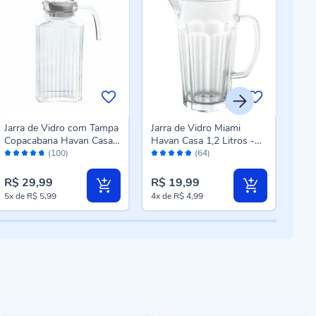
Jarra de Vidro com Tampa
Jarra de Vidro Miami
Jar
Copacabana Havan Casa -
Havan Casa 1,2 Litros -
Casa
Avaliação:
Avaliação:
Aval
1,8 Litros
Transparente
(100)
(64)
94%
96%
98
R$ 29,99
R$ 19,99
R$ 
5x
de
R$ 5,99
4x
de
R$ 4,99
5x
d