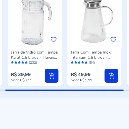
Jarra de Vidro com Tampa
Jarra Com Tampa Inox
Karat 1,5 Litros - Havan
Titanium 1,6 Litros -
Avaliação:
Avaliação:
Casa
Havan Casa
(232)
(84)
98%
98%
R$ 39,99
R$ 49,99
5x
de
R$ 7,99
5x
de
R$ 9,99