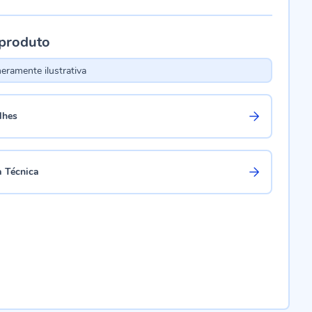
 produto
ramente ilustrativa
lhes
a Técnica