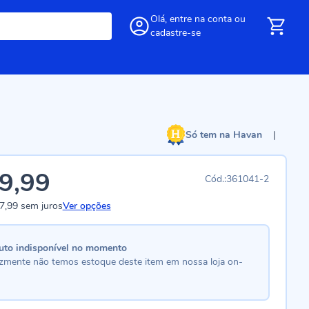
Olá,
entre
na conta
ou
cadastre-se
Só tem na Havan
|
9,99
361041-2
7,99
sem juros
Ver opções
uto indisponível no momento
lizmente não temos estoque deste item em nossa loja on-