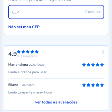
Calcular
CEP
Não sei meu CEP
4.9
98%
(16)
avaliações
Mariahelena
22/07/2026
100%
Linda e prática para usar.
Eliane
15/07/2026
100%
Lindo ,presente maravilhoso
Ver todas as avaliações