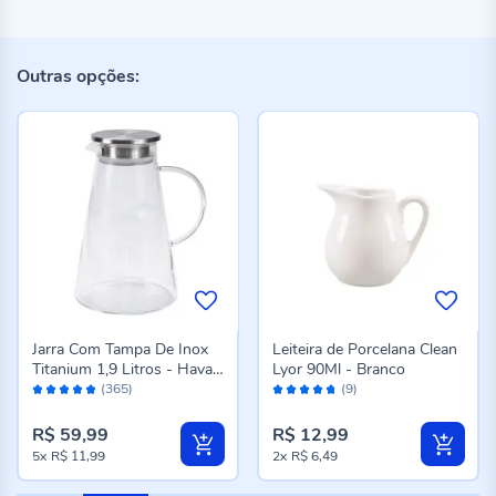
Outras opções:
Jarra Com Tampa De Inox
Leiteira de Porcelana Clean
Titanium 1,9 Litros - Havan
Lyor 90Ml - Branco
Avaliação:
Avaliação:
Casa
(365)
(9)
96%
94%
R$ 59,99
R$ 12,99
5x
R$ 11,99
2x
R$ 6,49