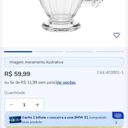
Imagem meramente ilustrativa
R$ 59,99
403801-1
ou
5x
de
R$ 11,99
sem juros
Ver opções
Quantidade
Ganhe
1
bilhete
e
concorra a uma BMW X1
comprando
esse produto