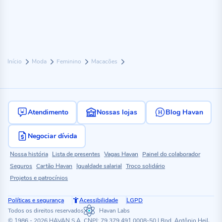
Início
Moda
Feminino
Macacões
Atendimento
Nossas lojas
Blog Havan
Negociar dívida
Nossa história
Lista de presentes
Vagas Havan
Painel do colaborador
Seguros
Cartão Havan
Igualdade salarial
Troco solidário
Projetos e patrocínios
Políticas e segurança
Acessibilidade
LGPD
Todos os direitos reservados
Havan Labs
© 1986 - 2026 HAVAN S.A. CNPJ: 79.379.491.0008-50 | Rod. Antônio Heil,