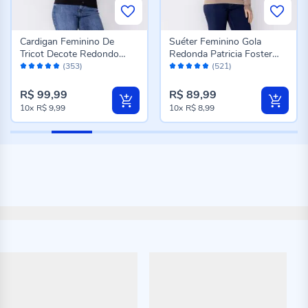
Cardigan Feminino De
Suéter Feminino Gola
Tricot Decote Redondo
Redonda Patricia Foster
Avaliação:
Avaliação:
Patricia Foster Preto
Bege Melange
(353)
(521)
98%
96%
R$ 99,99
R$ 89,99
10x
R$ 9,99
10x
R$ 8,99