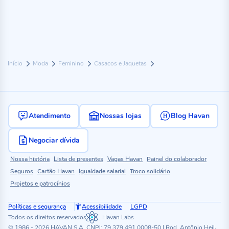
Início
Moda
Feminino
Casacos e Jaquetas
Atendimento
Nossas lojas
Blog Havan
Negociar dívida
Nossa história
Lista de presentes
Vagas Havan
Painel do colaborador
Seguros
Cartão Havan
Igualdade salarial
Troco solidário
Projetos e patrocínios
Políticas e segurança
Acessibilidade
LGPD
Todos os direitos reservados
Havan Labs
© 1986 - 2026 HAVAN S.A. CNPJ: 79.379.491.0008-50 | Rod. Antônio Heil,