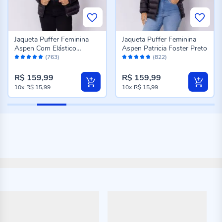
Jaqueta Puffer Feminina
Jaqueta Puffer Feminina
Aspen Com Elástico
Aspen Patricia Foster Preto
Avaliação:
Avaliação:
Patricia Foster Preto
(763)
(822)
96%
96%
R$ 159,99
R$ 159,99
10x
R$ 15,99
10x
R$ 15,99