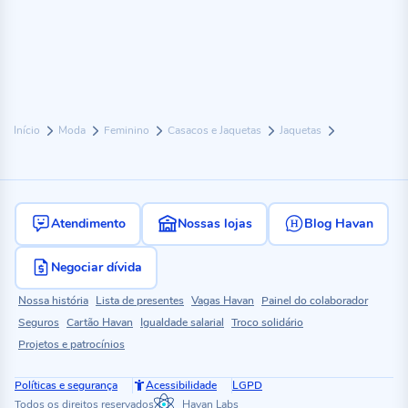
Início
Moda
Feminino
Casacos e Jaquetas
Jaquetas
Atendimento
Nossas lojas
Blog Havan
Negociar dívida
Nossa história
Lista de presentes
Vagas Havan
Painel do colaborador
Seguros
Cartão Havan
Igualdade salarial
Troco solidário
Projetos e patrocínios
Políticas e segurança
Acessibilidade
LGPD
Todos os direitos reservados
Havan Labs