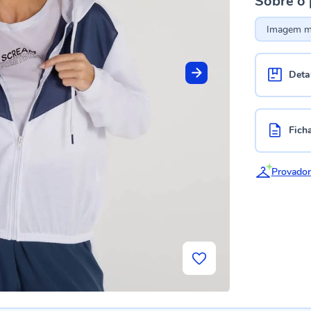
Sobre o
Imagem me
Deta
Fich
Provador