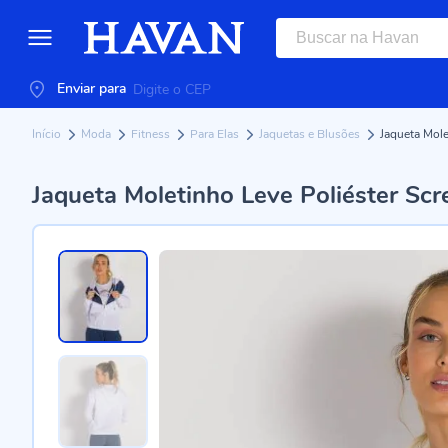
Enviar para
Início
Moda
Fitness
Para Elas
Jaquetas e Blusões
Jaqueta Mole
Jaqueta Moletinho Leve Poliéster Sc