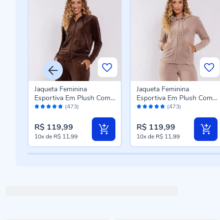
Jaqueta Feminina
Jaqueta Feminina
Com
Esportiva Em Plush Com
Esportiva Em Plush Com
Avaliação:
Avaliação:
Capuz Scream Marrom
Capuz Scream Bege Fendi
(473)
(473)
96%
96%
R$ 119,99
R$ 119,99
10x
de
R$ 11,99
10x
de
R$ 11,99