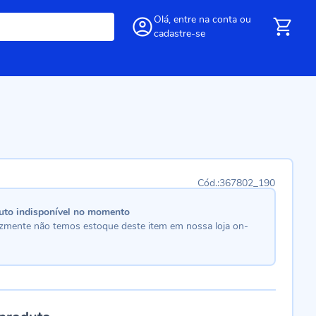
Olá,
entre
na conta
ou
cadastre-se
367802_190
uto indisponível no momento
lizmente não temos estoque deste item em nossa loja on-