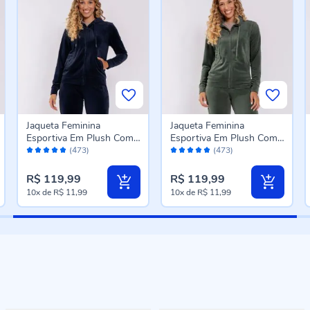
Jaqueta Feminina
Jaqueta Feminina
Esportiva Em Plush Com
Esportiva Em Plush Com
Avaliação:
Avaliação:
Capuz Scream Azul
Capuz Scream Verde Oliva
(473)
(473)
96%
96%
Marinho
R$ 119,99
R$ 119,99
10x
de
R$ 11,99
10x
de
R$ 11,99