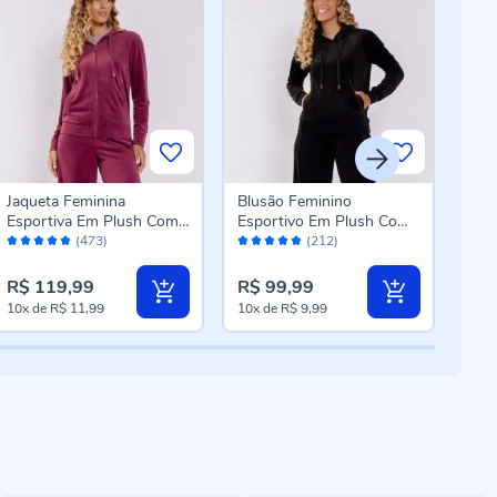
Jaqueta Feminina
Blusão Feminino
Blu
Esportiva Em Plush Com
Esportivo Em Plush Com
Esp
Avaliação:
Avaliação:
Aval
Capuz Scream Rosa
Capuz Scream Preto
Cap
(473)
(212)
96%
96%
96
Malve
Mar
R$ 119,99
R$ 99,99
R$ 
10x
de
R$ 11,99
10x
de
R$ 9,99
10x