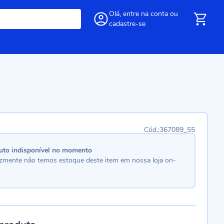
Olá,
entre
na conta
ou
cadastre-se
367089_55
uto indisponível no momento
lizmente não temos estoque deste item em nossa loja on-