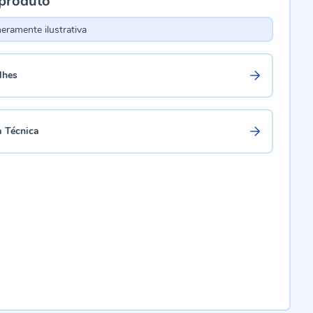
 produto
ramente ilustrativa
lhes
a Técnica