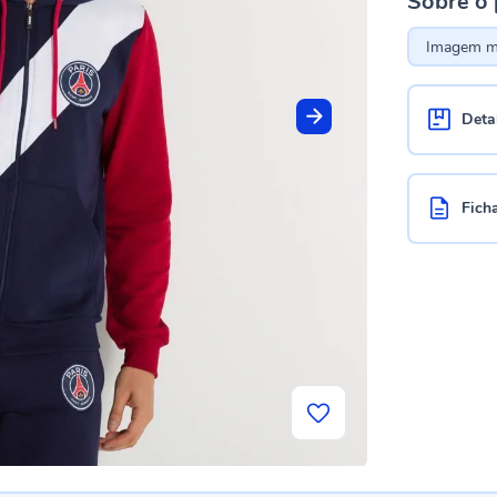
Sobre o
Imagem me
Deta
Fich