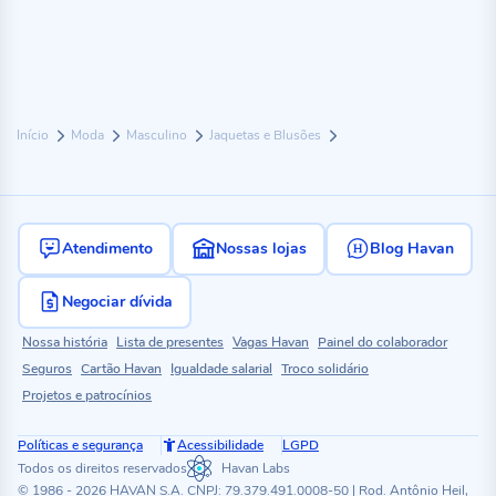
Início
Moda
Masculino
Jaquetas e Blusões
Atendimento
Nossas lojas
Blog Havan
Negociar dívida
Nossa história
Lista de presentes
Vagas Havan
Painel do colaborador
Seguros
Cartão Havan
Igualdade salarial
Troco solidário
Projetos e patrocínios
Políticas e segurança
Acessibilidade
LGPD
Todos os direitos reservados
Havan Labs
© 1986 - 2026 HAVAN S.A. CNPJ: 79.379.491.0008-50 | Rod. Antônio Heil,