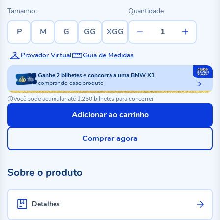
Tamanho:
Quantidade
P
M
G
GG
XGG
Provador Virtual
Guia de Medidas
Ganhe
2
bilhetes
e
concorra a uma BMW X1
comprando esse produto
Você pode acumular até 1.250 bilhetes para concorrer
Adicionar ao carrinho
Comprar agora
Sobre o produto
Detalhes