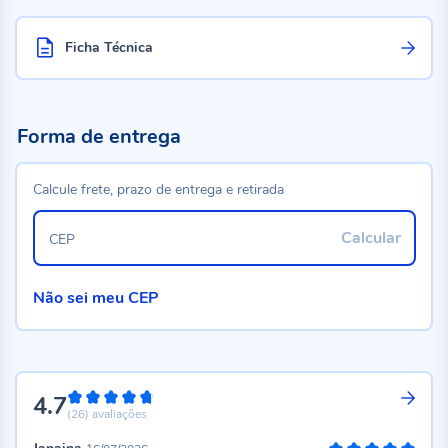
Ficha Técnica
Forma de entrega
Calcule frete, prazo de entrega e retirada
Calcular
CEP
Não sei meu CEP
4.7
94%
(26)
avaliações