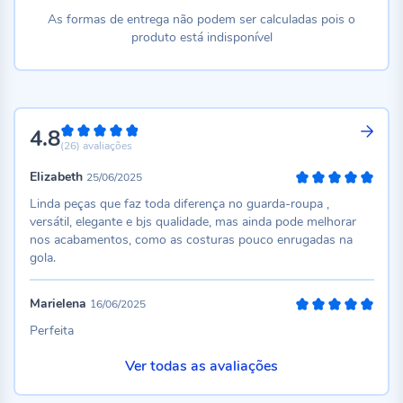
As formas de entrega não podem ser calculadas pois o
produto está indisponível
4.8
96%
(26)
avaliações
Elizabeth
25/06/2025
100%
Linda peças que faz toda diferença no guarda-roupa ,
versátil, elegante e bjs qualidade, mas ainda pode melhorar
nos acabamentos, como as costuras pouco enrugadas na
gola.
Marielena
16/06/2025
100%
Perfeita
Ver todas as avaliações