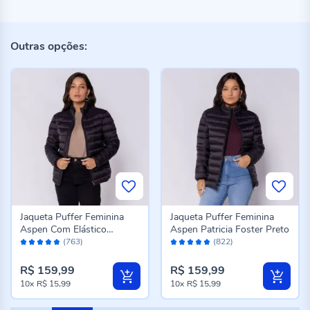
Outras opções:
Jaqueta Puffer Feminina
Jaqueta Puffer Feminina
Aspen Com Elástico
Aspen Patricia Foster Preto
Avaliação:
Avaliação:
Patricia Foster Preto
(763)
(822)
96%
96%
R$ 159,99
R$ 159,99
10x
R$ 15,99
10x
R$ 15,99