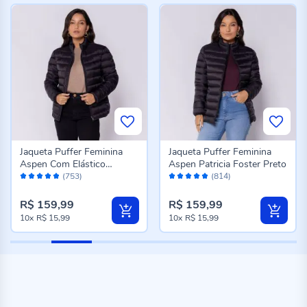
Jaqueta Puffer Feminina
Jaqueta Puffer Feminina
Aspen Com Elástico
Aspen Patricia Foster Preto
Avaliação:
Avaliação:
Patricia Foster Preto
(753)
(814)
96%
96%
R$ 159,99
R$ 159,99
10x
R$ 15,99
10x
R$ 15,99