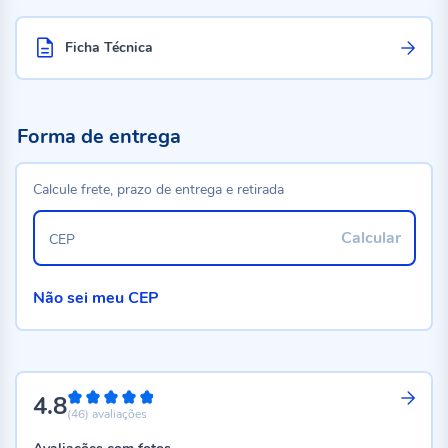
Ficha Técnica
Forma de entrega
Calcule frete, prazo de entrega e retirada
Calcular
CEP
Não sei meu CEP
4.8
96%
(46)
avaliações