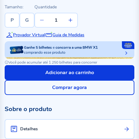
Tamanho:
Quantidade
P
G
Provador Virtual
Guia de Medidas
Ganhe
5
bilhetes
e
concorra a uma BMW X1
comprando esse produto
Você pode acumular até 1.250 bilhetes para concorrer
Adicionar ao carrinho
Comprar agora
Sobre o produto
Detalhes