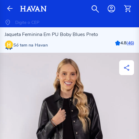
Jaqueta Feminina Em PU Boby Blues Preto
4.8
(
46
)
Só tem na Havan