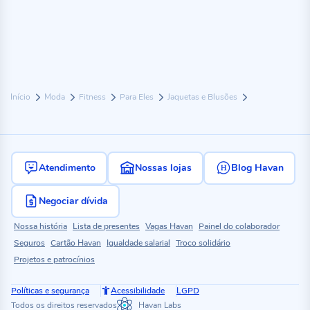
Início
Moda
Fitness
Para Eles
Jaquetas e Blusões
Atendimento
Nossas lojas
Blog Havan
Negociar dívida
Nossa história
Lista de presentes
Vagas Havan
Painel do colaborador
Seguros
Cartão Havan
Igualdade salarial
Troco solidário
Projetos e patrocínios
Políticas e segurança
Acessibilidade
LGPD
Todos os direitos reservados
Havan Labs